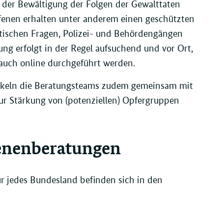
Sei
 der Bewältigung der Folgen der Gewalttaten
Li
dr
ffenen erhalten unter anderem einen geschützten
stischen Fragen, Polizei- und Behördengängen
ung erfolgt in der Regel aufsuchend und vor Ort,
auch online durchgeführt werden.
wickeln die Beratungsteams zudem gemeinsam mit
ur Stärkung von (potenziellen) Opfergruppen
fenenberatungen
r jedes Bundesland befinden sich in den