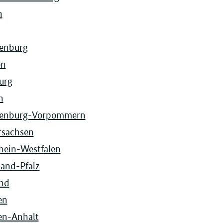
n
enburg
en
urg
n
enburg-Vorpommern
rsachsen
hein-Westfalen
land-Pfalz
and
en
en-Anhalt