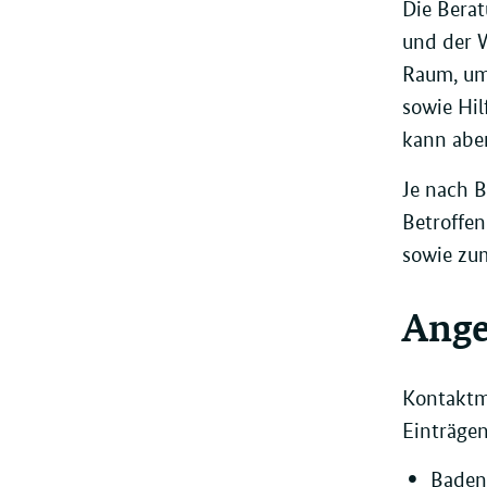
Die Berat
und der W
Raum, um 
sowie Hil
kann abe
Je nach B
Betroffen
sowie zu
Ange
Kontaktmö
Einträge
Baden