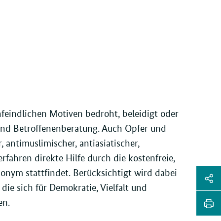
feindlichen Motiven bedroht, beleidigt oder
nd Betroffenenberatung. Auch Opfer und
 antimuslimischer, antiasiatischer,
erfahren direkte Hilfe durch die kostenfreie,
Sei
onym stattfindet. Berücksichtigt wird dabei
die sich für Demokratie, Vielfalt und
Soz
Sei
en.
Me
tei