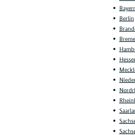
Bayer
Berlin
Brand
Brem
Hamb
Hesse
Meckl
Niede
Nordr
Rhein
Saarl
Sachs
Sachs