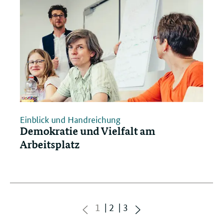
Einblick und Handreichung
Demokratie und Vielfalt am
Arbeitsplatz
Seite
Seite
Seite
1
2
3
zurück
vorwärts