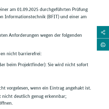
einer am 01.09.2025 durchgeführten Prüfung
on Informationstechnik (BFIT) und einer am
Sei
nnten Anforderungen wegen der folgenden
Soz
Sei
Me
tei
n nicht barrierefrei:
Sei
Li
dr
r beim Projektfinder): Sie wird nicht sofort
t vorgelesen, wenn ein Eintrag angehakt ist.
t nicht deutlich genug erkennbar;
öffnen.