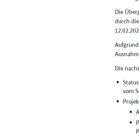
Die Überp
durch die
12.02.20
Aufgrund
Ausnahmen
Die nachs
Status
vom Sc
Projek
A
P
P