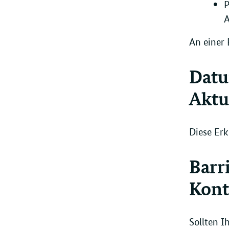
P
A
An einer 
Datu
Aktu
Diese Erk
Barr
Kont
Sollten I