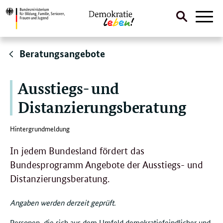
Suche
Naviga
öffnen
Direktlink:
Beratungsangebote
Ausstiegs- und
Distanzierungsberatung
Hintergrundmeldung
In jedem Bundesland fördert das
Bundesprogramm Angebote der Ausstiegs- und
Distanzierungsberatung.
Angaben werden derzeit geprüft.
Personen, die sich aus dem Umfeld demokratiefeindlicher und