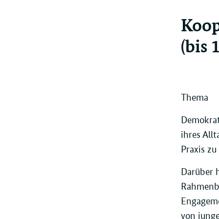
Koop
(bis 
Thema
Demokrati
ihres All
Praxis zu
Darüber h
Rahmenbe
Engagemen
von junge