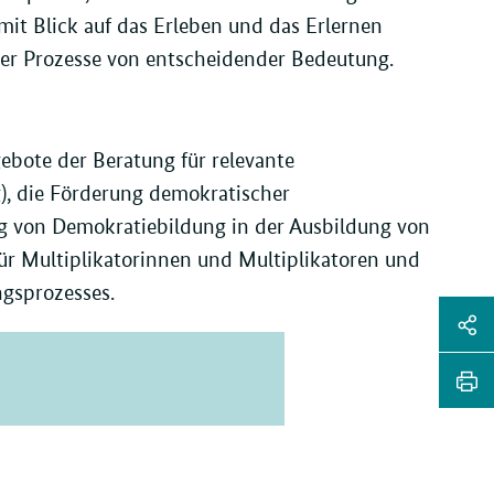
it Blick auf das Erleben und das Erlernen
r Prozesse von entscheidender Bedeutung.
bote der Beratung für relevante
g), die Förderung demokratischer
g von Demokratiebildung in der Ausbildung von
ür Multiplikatorinnen und Multiplikatoren und
gsprozesses.
Sei
Soz
Sei
Me
tei
Sei
Li
dr