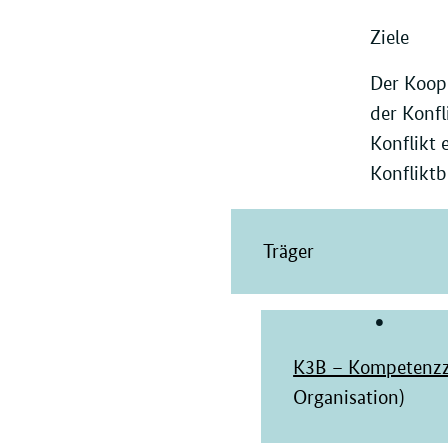
Ziele
Der Koope
der Konfl
Konflikt 
Konfliktb
Träger
K3B – Kompetenzze
Organisation)