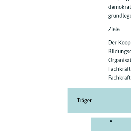
demokrati
grundleg
Ziele
Der Koope
Bildungse
Organisa
Fachkräft
Fachkräf
Träger