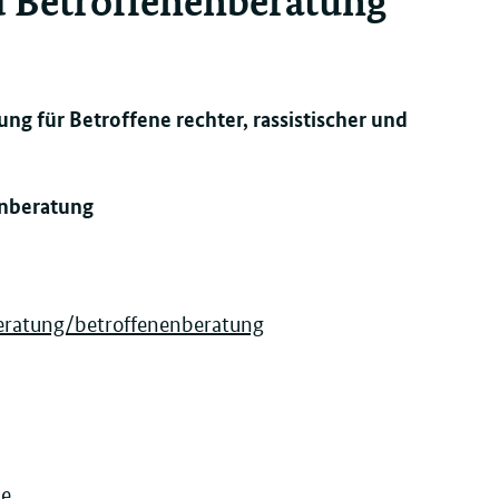
g für Betroffene rechter, rassistischer und
enberatung
eratung/betroffenenberatung
de