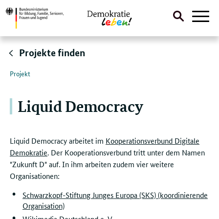
Suche
Naviga
öffnen
Direktlink:
Projekte finden
Projekt
Liquid Democracy
Liquid Democracy arbeitet im
Kooperationsverbund Digitale
Demokratie
. Der Kooperationsverbund tritt unter dem Namen
"Zukunft D" auf. In ihm arbeiten zudem vier weitere
Organisationen:
Schwarzkopf-Stiftung Junges Europa (SKS) (koordinierende
Organisation)
Wikimedia Deutschland e. V.