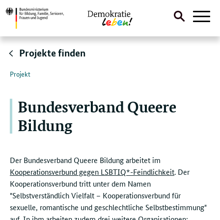
Suche
Naviga
öffnen
Direktlink:
Projekte finden
Projekt
Bundesverband Queere
Bildung
Der Bundesverband Queere Bildung arbeitet im
Kooperationsverbund gegen LSBTIQ*-Feindlichkeit
. Der
Kooperationsverbund tritt unter dem Namen
"Selbstverständlich Vielfalt – Kooperationsverbund für
sexuelle, romantische und geschlechtliche Selbstbestimmung"
auf. In ihm arbeiten zudem drei weitere Organisationen: