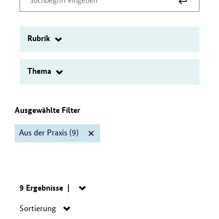
Suche
Suchbegriff
absenden
eingeben
Rubrik
Filter
Thema
Filter
Ausgewählte Filter
Aus der Praxis
(9)
Filter
"Aus
der
Suche:
9 Ergebnisse
Navigation
öffnen/schließen
Navigation
Praxis"
Sortierung