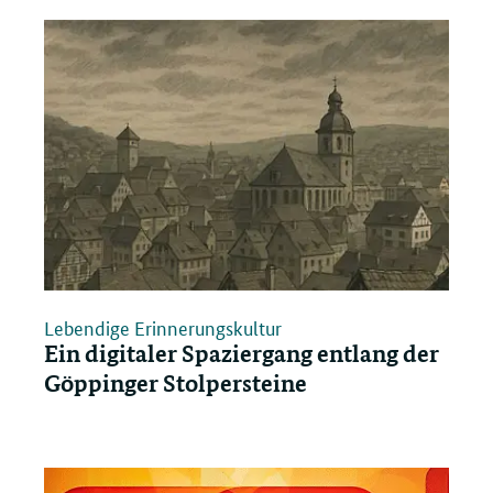
öffnen/schließen
löschen
Lebendige Erinnerungskultur
Ein digitaler Spaziergang entlang der
Göppinger Stolpersteine