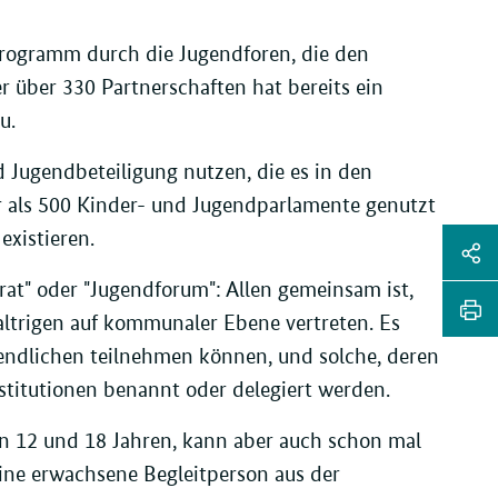
rogramm durch die Jugendforen, die den
r über 330 Partnerschaften hat bereits ein
u.
 Jugendbeteiligung nutzen, die es in den
 als 500 Kinder- und Jugendparlamente genutzt
Sei
xistieren.
Soz
at" oder "Jugendforum": Allen gemeinsam ist,
Sei
altrigen auf kommunaler Ebene vertreten. Es
Me
tei
Sei
gendlichen teilnehmen können, und solche, deren
Li
dr
stitutionen benannt oder delegiert werden.
hen 12 und 18 Jahren, kann aber auch schon mal
ine erwachsene Begleitperson aus der