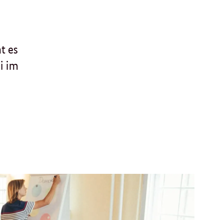
t es
i im