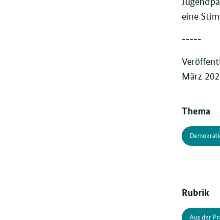
Jugendpar
eine Sti
-----
Veröffent
März 202
Thema
Demokratie
Rubrik
Aus der Pr