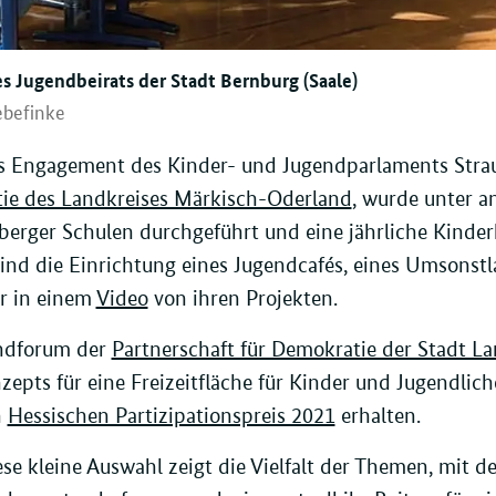
s Jugendbeirats der Stadt Bernburg (Saale)
ebefinke
s Engagement des Kinder- und Jugendparlaments Strau
ie des Landkreises Märkisch-Oderland
, wurde unter a
berger Schulen durchgeführt und eine jährliche Kinder
ind die Einrichtung eines Jugendcafés, eines Umsonstl
r in einem
Video
von ihren Projekten.
ndforum der
Partnerschaft für Demokratie der Stadt L
zepts für eine Freizeitfläche für Kinder und Jugendli
n
Hessischen Partizipationspreis 2021
erhalten.
se kleine Auswahl zeigt die Vielfalt der Themen, mit d