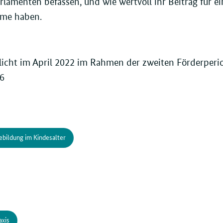
lamenten befassen, und wie wertvoll ihr Beitrag für e
mme haben.
licht im April 2022 im Rahmen der zweiten Förderperi
6
bildung im Kindesalter
axis