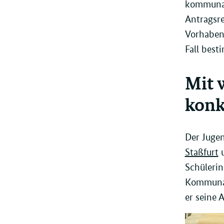
kommunale
Antragsre
Vorhaben 
Fall best
Mit 
konk
Der Jugen
Staßfurt
u
Schüleri
Kommunal
er seine A