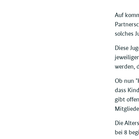
Auf komm
Partnersc
solches J
Diese Jug
jeweilig
werden, d
Ob nun "K
dass Kind
gibt offe
Mitgliede
Die Alter
bei 8 beg