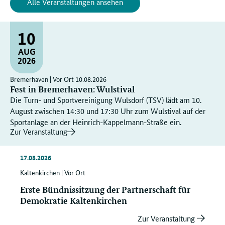
Alle Veranstaltungen ansehen
10
AUG
2026
10.
Bremerhaven
Vor Ort
10.08.2026
08.
Fest in Bremerhaven: Wulstival
2026
Die Turn- und Sportvereinigung Wulsdorf (TSV) lädt am 10.
August zwischen 14:30 und 17:30 Uhr zum Wulstival auf der
Sportanlage an der Heinrich-Kappelmann-Straße ein.
Zur Veranstaltung
17.
17.08.2026
08.
2026
Kaltenkirchen
Vor Ort
Erste Bündnissitzung der Partnerschaft für
Demokratie Kaltenkirchen
Zur Veranstaltung