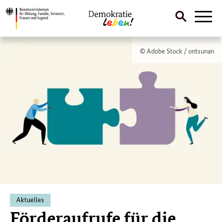
Suche
Naviga
öffnen
Direktlink:
Bundesprogramm
Top-
© Adobe Stock / ontsunan
"Demokratie
Meldungen
leben!"
Aktuelles
Förderaufrufe für die