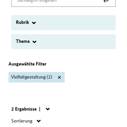
Suche
Suchbegriff
absenden
eingeben
Rubrik
Filter
Thema
Filter
Ausgewählte Filter
Vielfaltgestaltung
(2)
Filter
"Vielfaltgestaltu
löschen
Suche:
2 Ergebnisse
Navigation
öffnen/schließen
Navigation
Sortierung