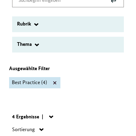
Suche
Suchbegriff
absenden
eingeben
Rubrik
Filter
Thema
Filter
Ausgewählte Filter
Best Practice
(4)
Filter
"Best
Practice"
Suche:
4 Ergebnisse
Navigation
öffnen/schließen
Navigation
löschen
Sortierung