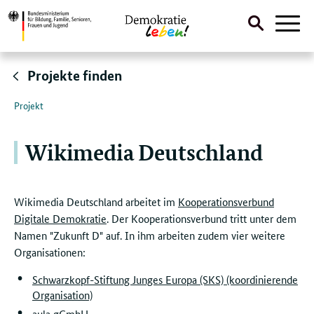
Suche
Naviga
öffnen
Direktlink:
Projekte finden
Projekt
Wikimedia Deutschland
Wikimedia Deutschland arbeitet im
Kooperationsverbund
Digitale Demokratie
. Der Kooperationsverbund tritt unter dem
Namen "Zukunft D" auf. In ihm arbeiten zudem vier weitere
Organisationen:
Schwarzkopf-Stiftung Junges Europa (SKS) (koordinierende
Organisation)
aula gGmbH