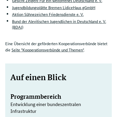
Gesicht Zeigen! Für ein weltoffenes Deutschland e. V.
Jugendbildungsstätte Bremen LidiceHaus gGmbH
Aktion Sühnezeichen Friedensdienste e. V.
Bund der Alevitischen Jugendlichen in Deutschland e. V.
(BDAJ)
Eine Übersicht der geförderten Kooperationsverbünde bietet
die
Seite "Kooperationsverbünde und Themen"
.
Weitere
Auf einen Blick
Informationen
Programmbereich
Entwicklung einer bundeszentralen
Infrastruktur