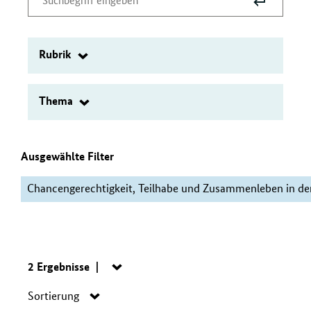
Suche
Suchbegriff
absenden
eingeben
Rubrik
Filter
Thema
Filter
Ausgewählte Filter
Chancengerechtigkeit, Teilhabe und Zusammenleben in der
Suche:
2 Ergebnisse
Navigation
öffnen/schließen
Navigation
Sortierung