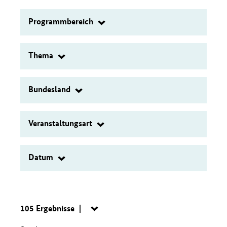
eingeben
Programmbereich
Filter
Thema
Filter
Bundesland
Filter
Veranstaltungsart
Filter
Datum
Filter
Suche:
105 Ergebnisse
Navigation
öffnen/schließen