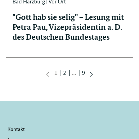
Bad Harzburg | Vor Ort
"Gott hab sie selig" – Lesung mit
Petra Pau, Vizepräsidentin a. D.
des Deutschen Bundestages
Seite
Seite
Seite
1
2
…
9
zurück
vorwärts
blättern
blättern
Kontakt