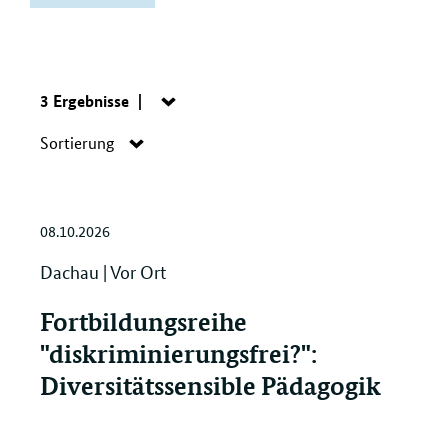
Filter
"Bayern"
löschen
Suche:
3 Ergebnisse
Navigation
öffnen/schließen
Navigation
Sortierung
öffnen/schließen
08.10.2026
Dachau | Vor Ort
Fortbildungsreihe
"diskriminierungsfrei?":
Diversitätssensible Pädagogik