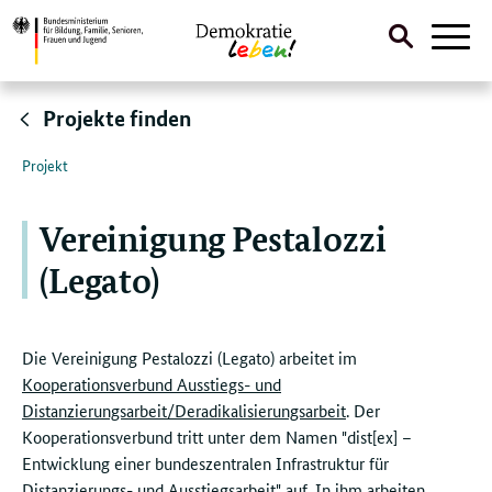
Suche
Naviga
öffnen
Direktlink:
Projekte finden
Projekt
Vereinigung Pestalozzi
(Legato)
Die Vereinigung Pestalozzi (Legato) arbeitet im
Kooperationsverbund Ausstiegs- und
Distanzierungsarbeit/Deradikalisierungsarbeit
. Der
Kooperationsverbund tritt unter dem Namen "dist[ex] –
Entwicklung einer bundeszentralen Infrastruktur für
Distanzierungs- und Ausstiegsarbeit" auf. In ihm arbeiten