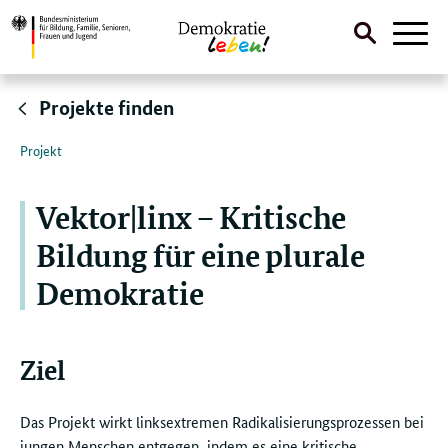
Suche
Naviga
öffnen
Direktlink:
Projekte finden
Projekt
Vektor|linx – Kritische
Bildung für eine plurale
Demokratie
Ziel
Das Projekt wirkt linksextremen Radikalisierungsprozessen bei
jungen Menschen entgegen, indem es eine kritische