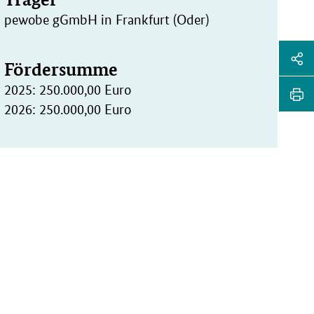
pewobe gGmbH in Frankfurt (Oder)
Sei
Fördersumme
Soz
Sei
2025: 250.000,00 Euro
Me
tei
2026: 250.000,00 Euro
Sei
Li
dr