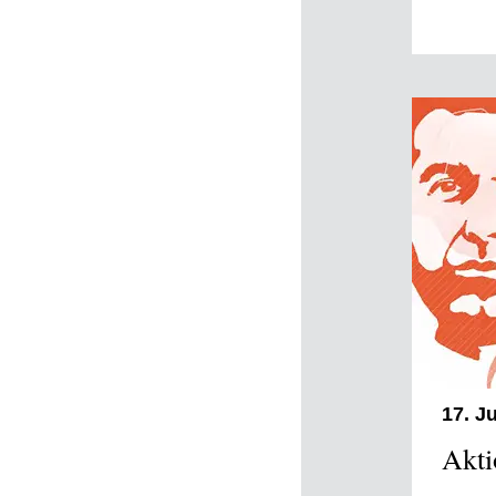
17. Ju
Akti