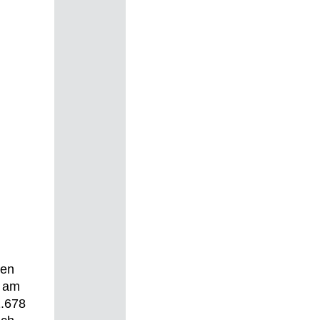
ren
d am
1.678