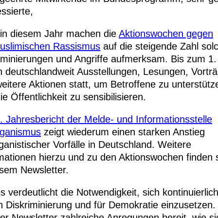
essierte,
in diesem Jahr machen die
Aktionswochen gegen
muslimischen Rassismus
auf die steigende Zahl sol
iminierungen und Angriffe aufmerksam. Bis zum 1. 
n deutschlandweit Ausstellungen, Lesungen, Vortr
eitere Aktionen statt, um Betroffene zu unterstütz
ie Öffentlichkeit zu sensibilisieren.
. Jahresbericht der Melde- und Informationsstelle
iganismus
zeigt wiederum einen starken Anstieg
iganistischer Vorfälle in Deutschland. Weitere
mationen hierzu und zu den Aktionswochen finden 
esem Newsletter.
s verdeutlicht die Notwendigkeit, sich kontinuierlic
 Diskriminierung und für Demokratie einzusetzen
der Newsletter zahlreiche Anregungen bereit, wie si