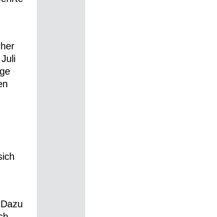
cher
Juli
äge
en
sich
h
. Dazu
ch