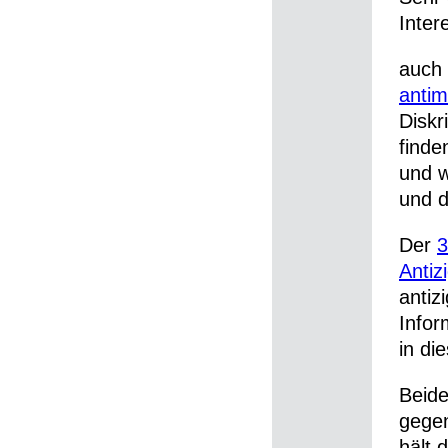
Inter
auch 
anti
Diskr
finde
und w
und d
Der
3
Antiz
antiz
Infor
in di
Beide
gegen
hält 