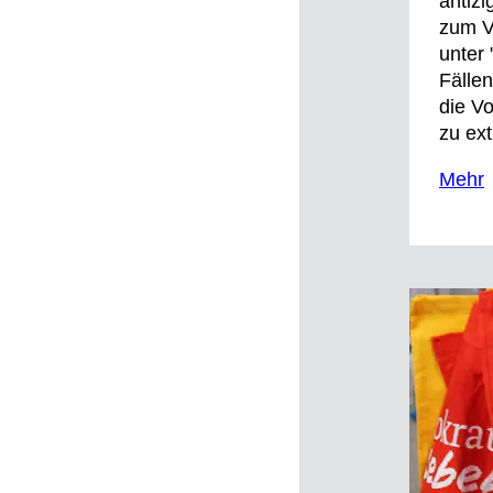
antizi
zum Vo
unter 
Fällen
die Vo
zu ext
Mehr