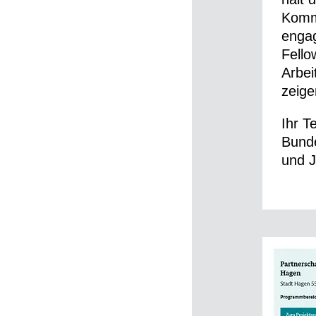
Kommu
engag
Fello
Arbei
zeige
Ihr 
Bunde
und 