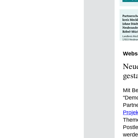
Webse
Neue
gest
Mit B
"Demo
Partne
Projek
Themen
Postl
werde