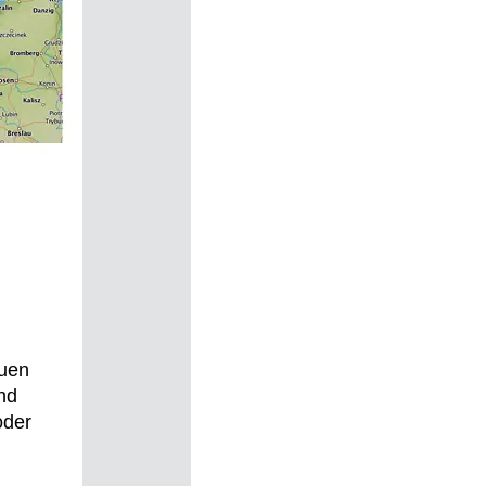
euen
nd
oder