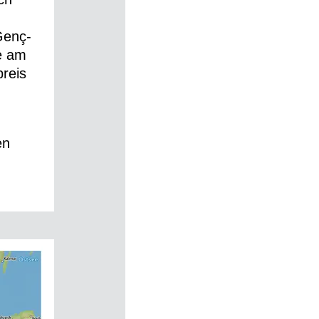
Genç-
e am
preis
en