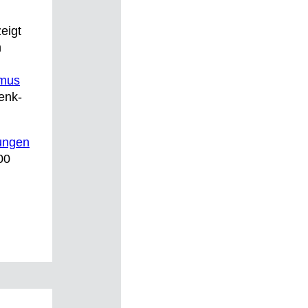
eigt
n
smus
enk-
rungen
00