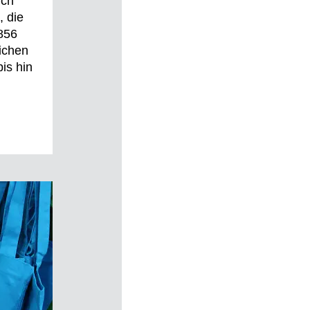
ich
, die
 856
eichen
bis hin