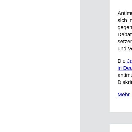
Antimu
sich i
gegen
Debat
setze
und V
Die
Ja
in De
antimu
Diskr
Mehr