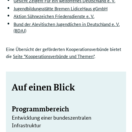
Gesicht Zeigen! Für ein weltoffenes Deutschland e. V.
Jugendbildungsstätte Bremen LidiceHaus gGmbH
Aktion Sühnezeichen Friedensdienste e. V.
Bund der Alevitischen Jugendlichen in Deutschland e. V.
(BDAJ)
Eine Übersicht der geförderten Kooperationsverbünde bietet
die
Seite "Kooperationsverbünde und Themen"
.
Weitere
Auf einen Blick
Informationen
Programmbereich
Entwicklung einer bundeszentralen
Infrastruktur